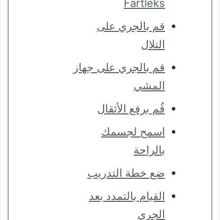
Fartleks
قم بالجري على
التلال
قم بالجري على جهاز
المشي
قُم برفع الأثقال
اسمح لجسمك
بالراحة
ضع خطة التدريب
القيام بالتمدد بعد
الجري