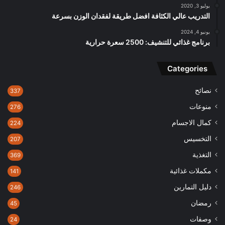
يوليو 3, 2020
التدريب عالي الكثافة افضل طريقة لفقدان الوزن بسرعة
يونيو 4, 2024
برنامج غذائي للتنشيف: 2500 سعرة حرارية
Categories
نصائح
337
منوعات
276
كمال الاجسام
224
التخسيس
207
التغذية
369
مكملات غذائية
141
دليل التمارين
246
رمضان
45
وصفات
24