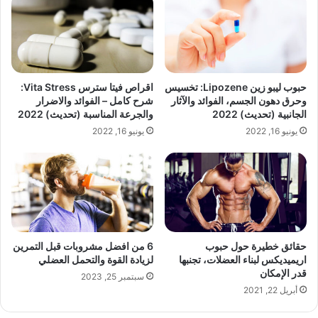
حبوب ليبو زين Lipozene: تخسيس
اقراص فيتا سترس Vita Stress:
وحرق دهون الجسم، الفوائد والآثار
شرح كامل – الفوائد والاضرار
الجانبية (تحديث) 2022
والجرعة المناسبة (تحديث) 2022
يونيو 16, 2022
يونيو 16, 2022
حقائق خطيرة حول حبوب
6 من افضل مشروبات قبل التمرين
اريميديكس لبناء العضلات، تجنبها
لزيادة القوة والتحمل العضلي
قدر الإمكان
سبتمبر 25, 2023
أبريل 22, 2021