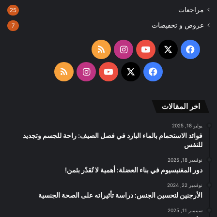
مراجعات
25
عروض و تخفيضات
7
‫X
فيسبوك
‫YouTube
انستقرام
ملخص
الموقع
‫X
فيسبوك
‫YouTube
انستقرام
ملخص
RSS
الموقع
اخر المقالات
RSS
يوليو 18, 2025
فوائد الاستحمام بالماء البارد في فصل الصيف: راحة للجسم وتجديد
للنفس
نوفمبر 18, 2025
دور المغنيسيوم في بناء العضلة: أهمية لا تُقدّر بثمن!
نوفمبر 22, 2024
الأرجنين لتحسين الجنس: دراسة تأثيراته على الصحة الجنسية
سبتمبر 11, 2025