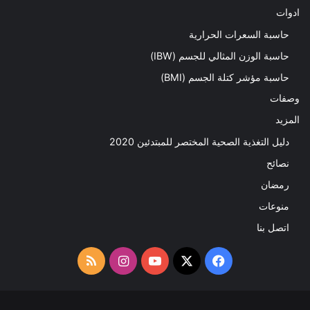
ادوات
حاسبة السعرات الحرارية
حاسبة الوزن المثالي للجسم (IBW)
حاسبة مؤشر كتلة الجسم (BMI)
وصفات
المزيد
دليل التغذية الصحية المختصر للمبتدئين 2020​
نصائح
رمضان
منوعات
اتصل بنا
‫X
فيسبوك
‫YouTube
انستقرام
ملخص
الموقع