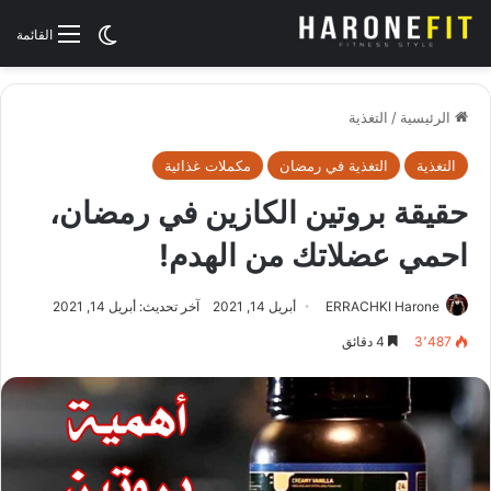
الوضع المظلم
القائمة
الرئيسية
/
التغذية
التغذية
التغذية في رمضان
مكملات غذائية
حقيقة بروتين الكازين في رمضان،
احمي عضلاتك من الهدم!
ERRACHKI Harone
أبريل 14, 2021
آخر تحديث: أبريل 14, 2021
3٬487
4 دقائق