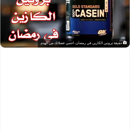
حقيقة بروتين الكازين في رمضان، احمي عضلاتك من الهدم