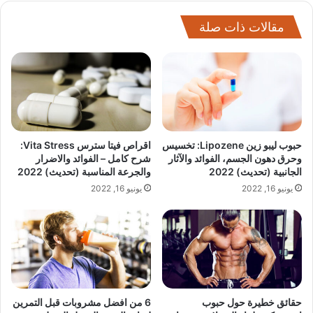
مقالات ذات صلة
حبوب ليبو زين Lipozene: تخسيس
اقراص فيتا سترس Vita Stress:
وحرق دهون الجسم، الفوائد والآثار
شرح كامل – الفوائد والاضرار
الجانبية (تحديث) 2022
والجرعة المناسبة (تحديث) 2022
يونيو 16, 2022
يونيو 16, 2022
حقائق خطيرة حول حبوب
6 من افضل مشروبات قبل التمرين