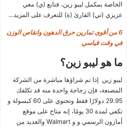
الخاصة بمكمل ليبو زين، فتابع (ي) معي
عزيزي (تي) القارئ (ة) للتعرف على المزيد…
6 من أقوى تمارين حرق الدهون وانقاص الوزن
في وقت قياسي
ما هو ليبو زين؟
ليبو زين إذا تم شراؤها مباشرة من الشركة
المصنعة، فإن زجاجة واحدة منه قد تكلفك
29.95 دولارًا فقط وتحتوي على 60 كبسولة و
تكفي لمدة 30 يومًا، إنه متاح على موقع
أمازون الرسمي و و Walmart والعديد من