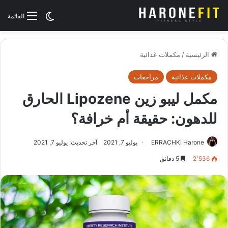
الوضع المظلم
القائمة
الرئيسية
/
مكملات غذائية
مكملات غذائية
مراجعات
مكمل ليبو زين Lipozene الحارق
للدهون: حقيقة أم خرافة؟
ERRACHKI Harone
يوليو 7, 2021
آخر تحديث: يوليو 7, 2021
2٬536
5 دقائق