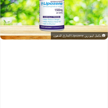
مكمل ليبو زين Lipozene الحارق للدهون