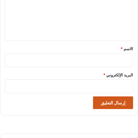
ت
ع
ل
ي
ق
*
الاسم
*
البريد الإلكتروني
*