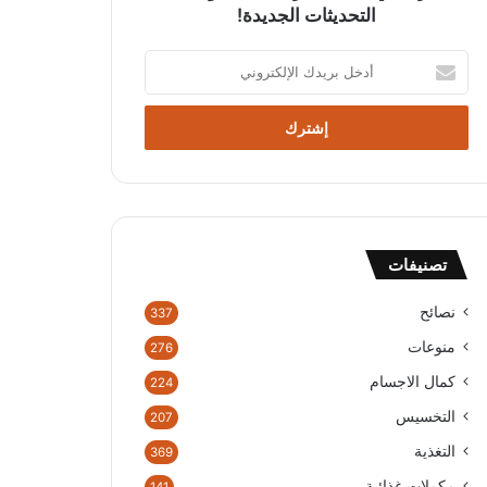
التحديثات الجديدة!
أدخل
بريدك
الإلكتروني
تصنيفات
نصائح
337
منوعات
276
كمال الاجسام
224
التخسيس
207
التغذية
369
مكملات غذائية