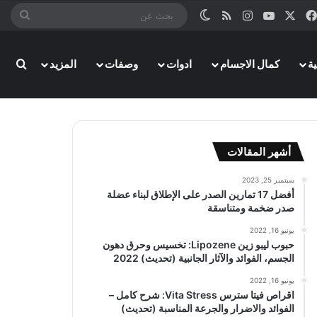
‫X
فيسبوك
‫YouTube
انستقرام
ملخص الموقع RSS
الوضع المظلم
بحث
عن
بحث
ة
كمال الاجسام
ادوات
وصفات
المزيد
أشهر المقالات
سبتمبر 25, 2023
أفضل 17 تمارين الصدر على الإطلاق لبناء عضلة
صدر ضخمة ومتناسقة
يونيو 16, 2022
حبوب ليبو زين Lipozene: تخسيس وحرق دهون
الجسم، الفوائد والآثار الجانبية (تحديث) 2022
يونيو 16, 2022
اقراص فيتا سترس Vita Stress: شرح كامل –
الفوائد والاضرار والجرعة المناسبة (تحديث)