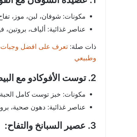
مكونات: شوفان، لبن، موز، تفا
عناصر غذائية: ألياف، بروتين، في
ذات صلة:
تعرف على افضل وجبات ا
وطبيعي
2. توست الأفوكادو مع البيض المسلوق:
مكونات: خبز توست كامل الحبة
عناصر غذائية: دهون صحية، بروت
3. عصير السبانخ والتفاح: