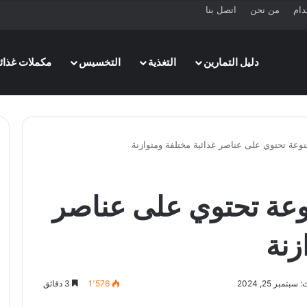
دام
من نحن
اتصل بنا
دليل التمارين
التغذية
التخسيس
مكملات غذائي
تنوعة تحتوي على عناصر
زنة
تمبر 25, 2024
1٬576
3 دقائق