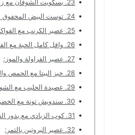
23. بسكويت الشوفان مع زبدة الفول السوداني:
24. توست البيض المخفوق والأفوكادو:
25. عصير الكرنب مع الفواكه:
26. وافل كامل الحبة مع الفواكه والعسل:
27. عصير الفراولة والموز:
28. خبز البيتا مع الحمص والخضار:
29. عصيدة الحليب مع الشوفان والتوت:
30. سندويش تونة مع الخضروات:
31. كوب الزبادي مع بذور الشيا والعسل:
32. عصير البروتين بالتمر: