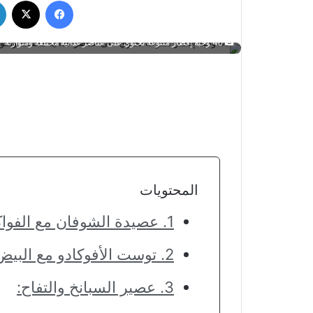
فيسبوك
‫X
40 وجبة إفطار متنوعة تحتوي على عناصر غذائية مختلفة ومتوازنة
المحتويات
1. عصيدة الشوفان مع الفواكه:
2. توست الأفوكادو مع البيض المسلوق:
3. عصير السبانخ والتفاح: