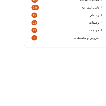
141
دليل التمارين
246
رمضان
45
وصفات
24
مراجعات
25
عروض و تخفيضات
7