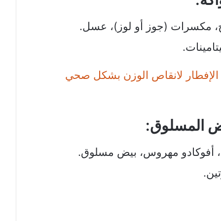
ح، مكسرات (جوز أو لوز)، عسل.
تامينات.
لإفطار لانقاص الوزن بشكل صحي
، أفوكادو مهروس، بيض مسلوق.
ين.