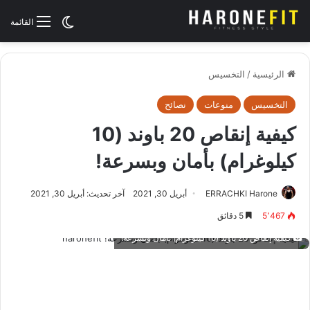
الوضع المظلم
القائمة
الرئيسية
/
التخسيس
التخسيس
منوعات
نصائح
كيفية إنقاص 20 باوند (10
كيلوغرام) بأمان وبسرعة!
ERRACHKI Harone
أبريل 30, 2021
آخر تحديث: أبريل 30, 2021
5٬467
5 دقائق
كيفية إنقاص 20 باوند (10 كيلوغرام) بأمان وبسرعة!