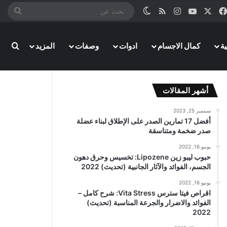
‫X
فيسبوك
‫YouTube
انستقرام
ملخص الموقع RSS
الوضع المظلم
بحث
عن
بحث
ة
كمال الاجسام
ادوات
وصفات
المزيد
أشهر المقالات
سبتمبر 25, 2023
أفضل 17 تمارين الصدر على الإطلاق لبناء عضلة
صدر ضخمة ومتناسقة
يونيو 16, 2022
حبوب ليبو زين Lipozene: تخسيس وحرق دهون
الجسم، الفوائد والآثار الجانبية (تحديث) 2022
يونيو 16, 2022
اقراص فيتا سترس Vita Stress: شرح كامل –
الفوائد والاضرار والجرعة المناسبة (تحديث)
2022