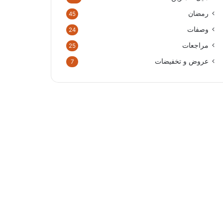
رمضان
45
وصفات
24
مراجعات
25
عروض و تخفيضات
7