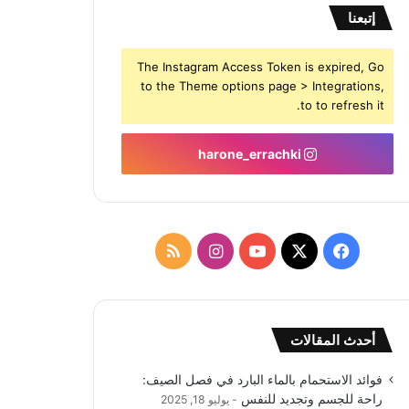
إتبعنا
The Instagram Access Token is expired, Go
to the Theme options page > Integrations,
to to refresh it.
harone_errachki
‫X
فيسبوك
‫YouTube
انستقرام
ملخص
الموقع
RSS
أحدث المقالات
فوائد الاستحمام بالماء البارد في فصل الصيف:
راحة للجسم وتجديد للنفس
يوليو 18, 2025