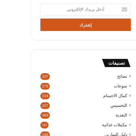
أدخل
بريدك
الإلكتروني
تصنيفات
نصائح
337
منوعات
276
كمال الاجسام
224
التخسيس
207
التغذية
369
مكملات غذائية
141
دليل التمارين
246