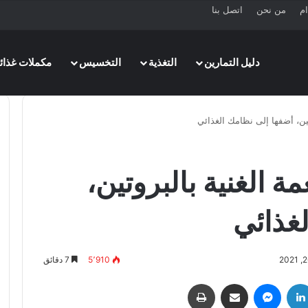
ام
من نحن
اتصل بنا
دليل التمارين
التغذية
التخسيس
مكملات غذائي
ة الغنية بالبروتين،
غذائي
5٬910
7 دقائق
لينكدإن
ماسنجر
مشاركة عبر البريد
طباعة