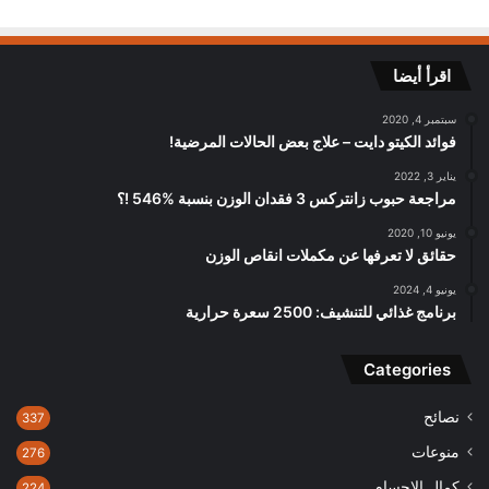
اقرأ أيضا
سبتمبر 4, 2020
فوائد الكيتو دايت – علاج بعض الحالات المرضية!
يناير 3, 2022
مراجعة حبوب زانتركس 3 فقدان الوزن بنسبة %546 !؟
يونيو 10, 2020
حقائق لا تعرفها عن مكملات انقاص الوزن
يونيو 4, 2024
برنامج غذائي للتنشيف: 2500 سعرة حرارية
Categories
نصائح
337
منوعات
276
كمال الاجسام
224