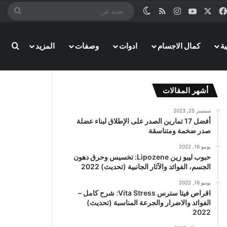
‫X
فيسبوك
‫YouTube
انستقرام
ملخص الموقع RSS
الوضع المظلم
بحث
عن
بحث
ة
كمال الاجسام
ادوات
وصفات
المزيد
أشهر المقالات
سبتمبر 25, 2023
أفضل 17 تمارين الصدر على الإطلاق لبناء عضلة
صدر ضخمة ومتناسقة
يونيو 16, 2022
حبوب ليبو زين Lipozene: تخسيس وحرق دهون
الجسم، الفوائد والآثار الجانبية (تحديث) 2022
يونيو 16, 2022
اقراص فيتا سترس Vita Stress: شرح كامل –
الفوائد والاضرار والجرعة المناسبة (تحديث)
2022