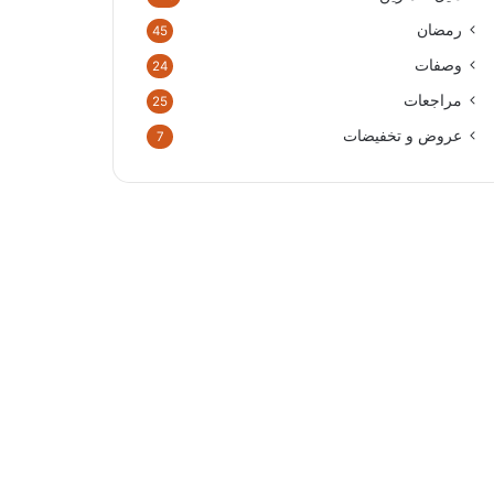
رمضان
45
وصفات
24
مراجعات
25
عروض و تخفيضات
7