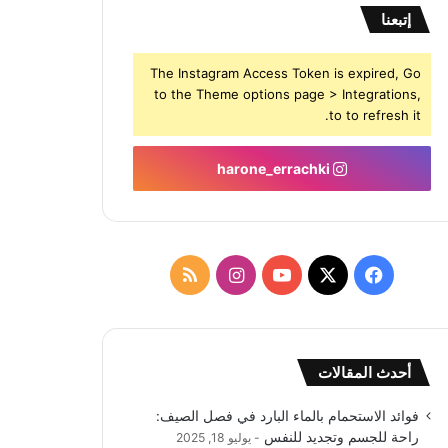
إتبعنا
The Instagram Access Token is expired, Go
to the Theme options page > Integrations,
to to refresh it.
harone_errachki
‫X
فيسبوك
‫YouTube
انستقرام
ملخص
الموقع
RSS
أحدث المقالات
فوائد الاستحمام بالماء البارد في فصل الصيف:
راحة للجسم وتجديد للنفس
يوليو 18, 2025