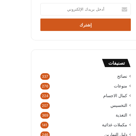
أدخل
بريدك
الإلكتروني
تصنيفات
نصائح
337
منوعات
276
كمال الاجسام
224
التخسيس
207
التغذية
369
مكملات غذائية
141
دليل التمارين
246