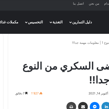
دام
من نحن
اتصل بنا
دليل التمارين
التغذية
التخسيس
مكملات غذائي
 جدا!!
ضى السكري من النوع
ر 14, 2021
1٬827
7 دقائق
لينكدإن
ماسنجر
مشاركة عبر البريد
طباعة