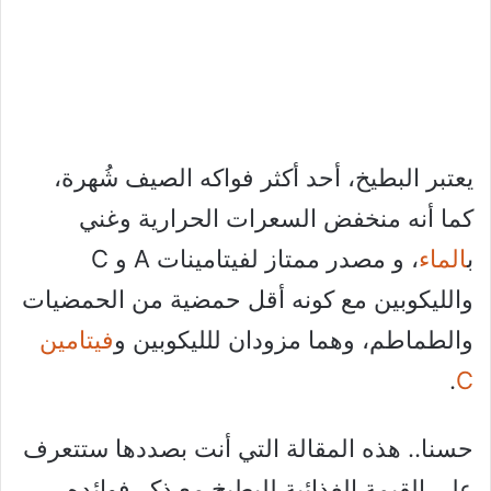
يعتبر البطيخ، أحد أكثر فواكه الصيف شُهرة،
كما أنه منخفض السعرات الحرارية وغني
ب
الماء
، و مصدر ممتاز لفيتامينات A و C
والليكوبين مع كونه أقل حمضية من الحمضيات
والطماطم، وهما مزودان للليكوبين و
فيتامين
.
C
حسنا.. هذه المقالة التي أنت بصددها ستتعرف
على القيمة الغذائية للبطيخ مع ذكر فوائده