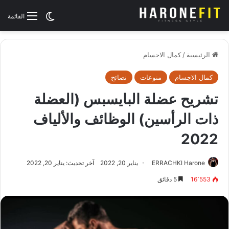
الوضع المظلم
القائمة
الرئيسية
/
كمال الاجسام
كمال الاجسام
منوعات
نصائح
تشريح عضلة البايسبس (العضلة
ذات الرأسين) الوظائف والألياف
2022
ERRACHKI Harone
يناير 20, 2022
آخر تحديث: يناير 20, 2022
16٬553
5 دقائق