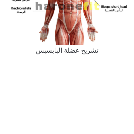
تشريح عضلة البايسبس