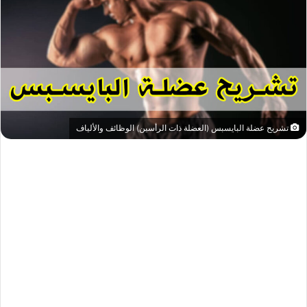
تشريح عضلة البايسبس (العضلة ذات الرأسين) الوظائف والألياف