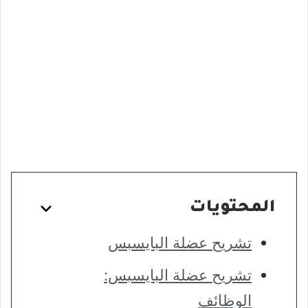
المحتويات
تشريح عضلة البايسبس
تشريح عضلة البايسبس:
الوظائف