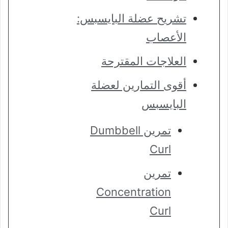
تشريح عضلة البايسبس:
الأعصاب
العلاجات المقترحة
أقوى التمارين لعضلة
البايسبس
تمرين Dumbbell
Curl
تمرين
Concentration
Curl