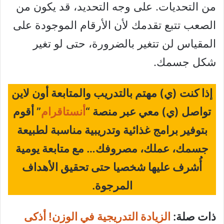
من التحديات. على وجه التحديد، قد يكون من
الصعب تتبع تقدمك لأن الأرقام الموجودة على
المقياس لن تتغير بالضرورة، حتى لو تغير
شكل جسمك.
إذا كنت (ي) مهتم بالتدريب والمتابعة أون لاين
تواصل (ي) معي عبر منصة “
أنستاقرام
” أقوم
بتوفير برامج غذائية وتدريبية مناسبة لطبيعة
جسمك، عملك، مصروفك… مع متابعة يومية
أُشرف عليها شخصيا حتى تحقيق الأهداف
المرجوة.
ذات صلة:
الزيادة التدريجية في الوزن! أذكى