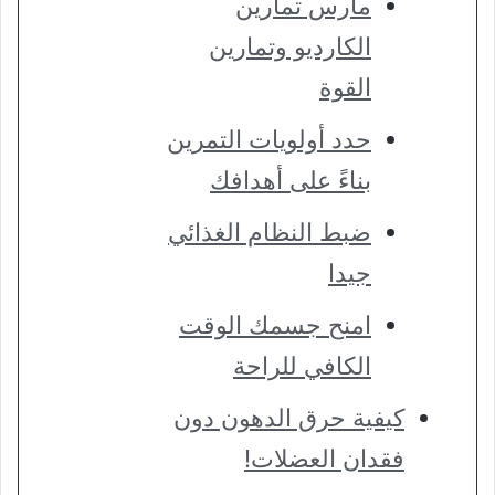
مارس تمارين
الكارديو وتمارين
القوة
حدد أولويات التمرين
بناءً على أهدافك
ضبط النظام الغذائي
جيدا
امنح جسمك الوقت
الكافي للراحة
كيفية حرق الدهون دون
فقدان العضلات!