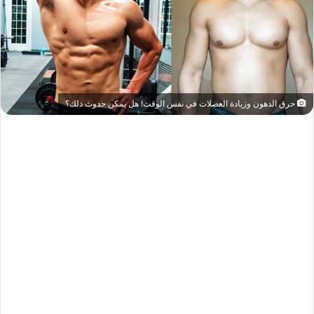
حرق الدهون وزيادة العضلات في نفس الوقت! هل يمكن حدوث ذلك؟