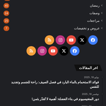
رمضان
45
وصفات
24
مراجعات
25
عروض و تخفيضات
7
‫X
فيسبوك
‫YouTube
انستقرام
ملخص
الموقع
‫X
فيسبوك
‫YouTube
انستقرام
ملخص
RSS
الموقع
اخر المقالات
RSS
يوليو 18, 2025
فوائد الاستحمام بالماء البارد في فصل الصيف: راحة للجسم وتجديد
للنفس
نوفمبر 18, 2025
دور المغنيسيوم في بناء العضلة: أهمية لا تُقدّر بثمن!