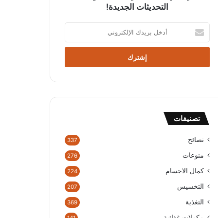
التحديثات الجديدة!
أدخل
بريدك
الإلكتروني
تصنيفات
نصائح
337
منوعات
276
كمال الاجسام
224
التخسيس
207
التغذية
369
مكملات غذائية