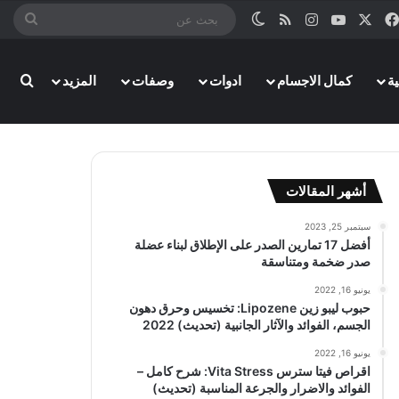
‫X
فيسبوك
‫YouTube
انستقرام
ملخص الموقع RSS
الوضع المظلم
بحث
عن
بحث
ة
كمال الاجسام
ادوات
وصفات
المزيد
أشهر المقالات
سبتمبر 25, 2023
أفضل 17 تمارين الصدر على الإطلاق لبناء عضلة
صدر ضخمة ومتناسقة
يونيو 16, 2022
حبوب ليبو زين Lipozene: تخسيس وحرق دهون
الجسم، الفوائد والآثار الجانبية (تحديث) 2022
يونيو 16, 2022
اقراص فيتا سترس Vita Stress: شرح كامل –
الفوائد والاضرار والجرعة المناسبة (تحديث)