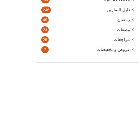
141
دليل التمارين
246
رمضان
45
وصفات
24
مراجعات
25
عروض و تخفيضات
7