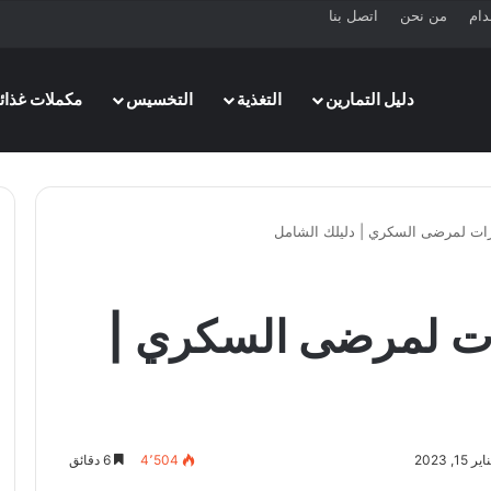
دام
من نحن
اتصل بنا
دليل التمارين
التغذية
التخسيس
مكملات غذائي
ات لمرضى السكري | دليلك الشامل
ت لمرضى السكري |
, 2023
4٬504
6 دقائق