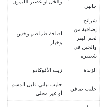
والخل أو عصير الليمون
جانبي
شرائح
إضافية من
اضافة طماطم وخس
لحم البقر
وخيار
والجبن في
شطيرة
الزبدة
زيت الأفوكادو
حليب نباتي قليل الدسم
حليب صافي
أو غير محلى