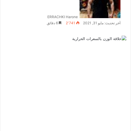
ERRACHKI Harone
آخر تحديث: مايو 31, 2021
2٬741
6 دقائق