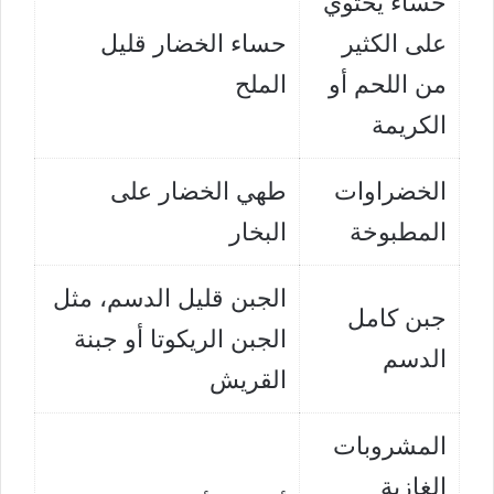
حساء يحتوي
على الكثير
حساء الخضار قليل
من اللحم أو
الملح
الكريمة
الخضراوات
طهي الخضار على
المطبوخة
البخار
الجبن قليل الدسم، مثل
جبن كامل
الجبن الريكوتا أو جبنة
الدسم
القريش
المشروبات
الغازية