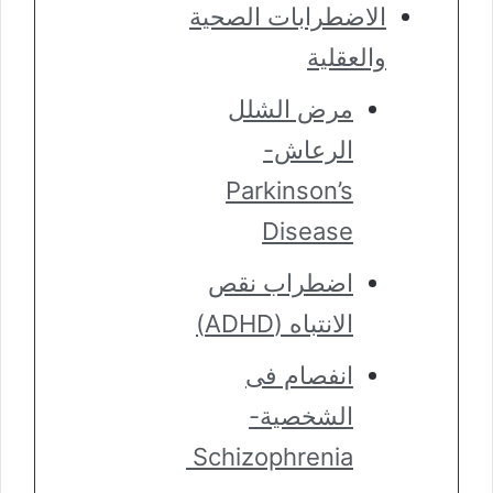
الاضطرابات الصحية
والعقلية
مرض الشلل
الرعاش-
Parkinson’s
Disease
اضطراب نقص
الانتباه (ADHD)
انفصام فى
الشخصية-
Schizophrenia