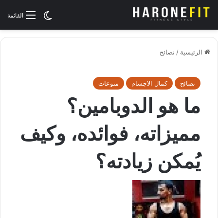
الوضع المظلم
القائمة
الرئيسية
/
نصائح
نصائح
كمال الاجسام
منوعات
ما هو الدوبامين؟
مميزاته، فوائده، وكيف
يُمكن زيادته؟