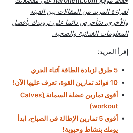
حفظ موقع
haronefit.com
على مفضلاتك
لقراءة المزيد من المقالات بين الفينة
والأخرى، سَأحرص دائما على تزويدك بأفضل
المعلومات الغذائية والصحية.
إقرأ المزيد:
5 طرق لزيادة الطاقة أثناء الجري
10 فوائد تمارين القوة، تعرف عليها الآن!
أقوى تمارين عضلة السمانة (ِCalves
workout)
أقوى 5 تمارين الإطالة في الصباح، ابدأ
يومك بنشاط وحيوية!