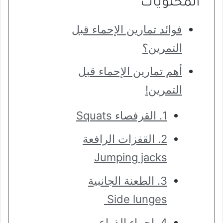
المحتويات
فوائد تمارين الإحماء قبل
التمرين؟
أهم تمارين الإحماء قبل
التمرين!
1. القرفصاء Squats
2. القفزات الرافعة
Jumping jacks
3. الطعنة الجانبية
Side lunges
4. احماء الذراع