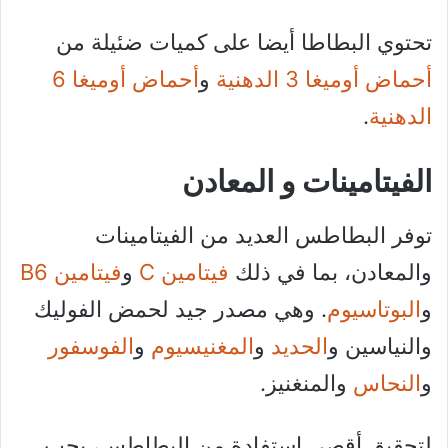
تحتوي البطاطا أيضا على كميات ضئيلة من
أحماض أوميغا 3 الدهنية
و
أحماض أوميغا 6
الدهنية
.
الفيتامينات و المعادن
توفر البطاطس العديد من الفيتامينات
والمعادن، بما في ذلك
فيتامين C
و
فيتامين B6
و
البوتاسيوم
. وهي مصدر جيد لحمض الفوليك
والنياسين و
الحديد
و
المغنيسيوم
و
الفوسفور
و
النحاس
والمنغنيز.
لتحقيق أقصى استفادة من البطاطس، يجب