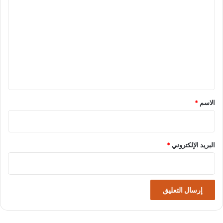
ل
ت
ع
ل
ي
ق
*
الاسم
*
البريد الإلكتروني
*