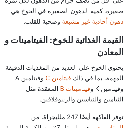
على أقل من نصف جرام من الدهون لكل ثمرة
صغيرة. كمية الدهون الصغيرة في الخوخ هي
دهون أحادية غير مشبعة
وصحية للقلب.
القيمة الغذائية للخوخ: الفيتامينات و
المعادن
يحتوي الخوخ على العديد من المغذيات الدقيقة
المهمة، بما في ذلك
فيتامين C
وفيتامين A
وفيتامين K و
فيتامينات B
المعقدة مثل
الثيامين والنياسين والريبوفلافين.
توفر الفاكهة أيضًا 247 ملليجرامًا من
البوتاسيوم
، وهو ما يمثل 7٪ من الكمية اليومية