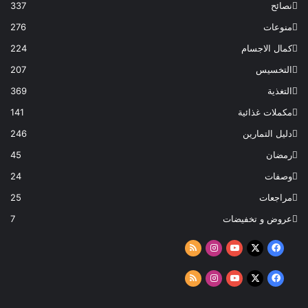
نصائح
337
منوعات
276
كمال الاجسام
224
التخسيس
207
التغذية
369
مكملات غذائية
141
دليل التمارين
246
رمضان
45
وصفات
24
مراجعات
25
عروض و تخفيضات
7
‫X
فيسبوك
‫YouTube
انستقرام
ملخص
الموقع
‫X
فيسبوك
‫YouTube
انستقرام
ملخص
RSS
الموقع