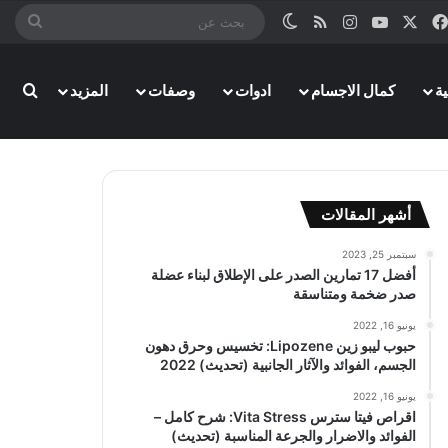
‫X
فيسبوك
‫YouTube
انستقرام
ملخص الموقع RSS
الوضع المظلم
بحث
عن
بحث
ة
كمال الاجسام
ادوات
وصفات
المزيد
أشهر المقالات
سبتمبر 25, 2023
أفضل 17 تمارين الصدر على الإطلاق لبناء عضلة
صدر ضخمة ومتناسقة
يونيو 16, 2022
حبوب ليبو زين Lipozene: تخسيس وحرق دهون
الجسم، الفوائد والآثار الجانبية (تحديث) 2022
يونيو 16, 2022
اقراص فيتا سترس Vita Stress: شرح كامل –
الفوائد والاضرار والجرعة المناسبة (تحديث)