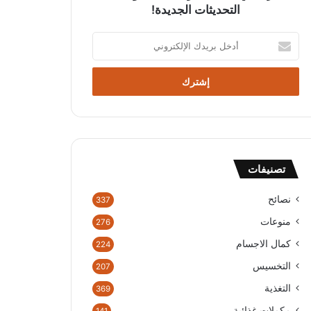
التحديثات الجديدة!
أدخل
بريدك
الإلكتروني
تصنيفات
نصائح
337
منوعات
276
كمال الاجسام
224
التخسيس
207
التغذية
369
مكملات غذائية