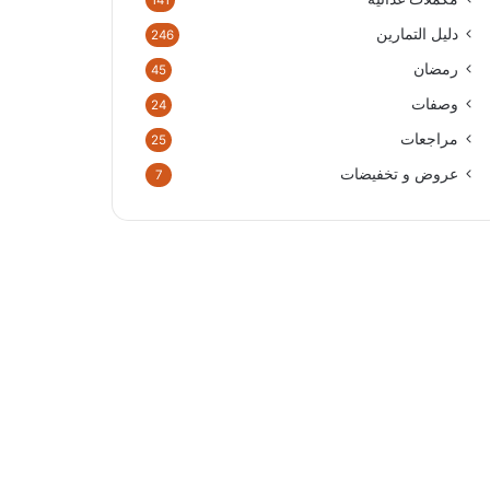
141
دليل التمارين
246
رمضان
45
وصفات
24
مراجعات
25
عروض و تخفيضات
7