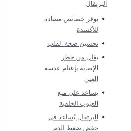
البرتقال
يوفر خصائص مضادة
للأكسدة
تحسين صحة القلب
يقلل من خطر
الإصابة بإعتام عدسة
العين
يساعد على منع
العيوب الخلقية
البرتقال يُساعد في
خفض ضغط الدم