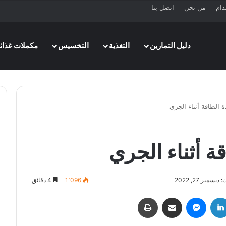
دام
من نحن
اتصل بنا
دليل التمارين
التغذية
التخسيس
مكملات غذائي
يسمبر 27, 2022
1٬096
4 دقائق
لينكدإن
ماسنجر
مشاركة عبر البريد
طباعة