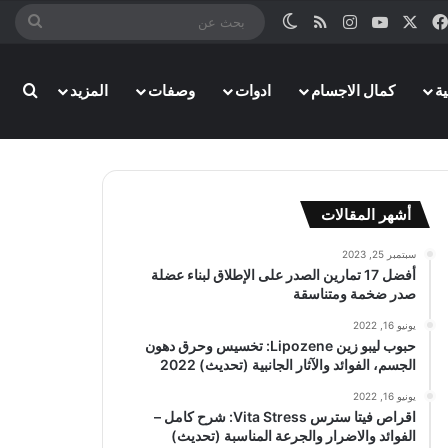
‫X
فيسبوك
‫YouTube
انستقرام
ملخص الموقع RSS
الوضع المظلم
بحث
عن
بحث
ة
كمال الاجسام
ادوات
وصفات
المزيد
أشهر المقالات
سبتمبر 25, 2023
أفضل 17 تمارين الصدر على الإطلاق لبناء عضلة
صدر ضخمة ومتناسقة
يونيو 16, 2022
حبوب ليبو زين Lipozene: تخسيس وحرق دهون
الجسم، الفوائد والآثار الجانبية (تحديث) 2022
يونيو 16, 2022
اقراص فيتا سترس Vita Stress: شرح كامل –
الفوائد والاضرار والجرعة المناسبة (تحديث)