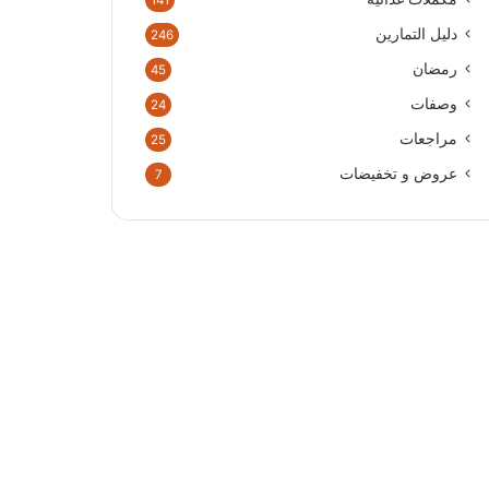
141
دليل التمارين
246
رمضان
45
وصفات
24
مراجعات
25
عروض و تخفيضات
7