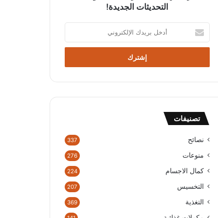
التحديثات الجديدة!
أدخل
بريدك
الإلكتروني
تصنيفات
نصائح
337
منوعات
276
كمال الاجسام
224
التخسيس
207
التغذية
369
مكملات غذائية