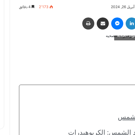
26, 2024
2٬173
4 دقائق
لينكدإن
ماسنجر
مشاركة عبر البريد
طباعة
وائد الصحية
الشمس
باد الشمس: الكربوهيدرات