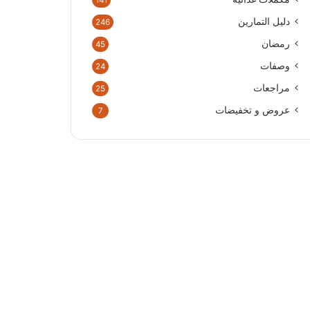
141
دليل التمارين
246
رمضان
45
وصفات
24
مراجعات
25
عروض و تخفيضات
7