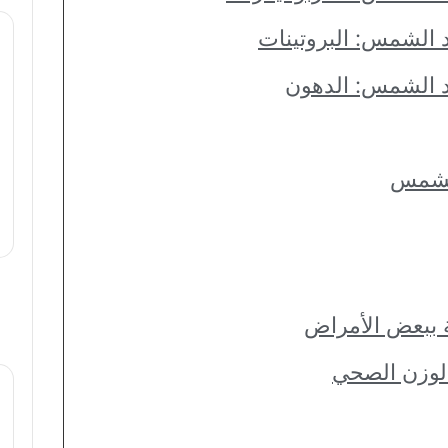
اد الشمس: البروتينات
باد الشمس: الدهون
الشمس
 ببعض الأمراض
لوزن الصحي