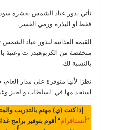
تأتي بذور عباد الشمس بقشرة سوداء
فقط أو البذرة ورمي القسر.
القيمة الغذائية لبذور عباد الشمس 
منخفضة من الكربوهيدرات وغنية بال
بالنسبة لك.
نظرًا لأنها متوفرة على مدار العام،
استخدامها في السلطات والخبز وغ
إذا كنت (ي) مهتم بالتدريب والم
“
أنستاقرام
” أقوم بتوفير برامج غذ