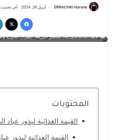
ERRACHKI Harone
أبريل 26, 2024
آخر تحديث: أبريل 
فيسبوك
‫X
القيمة الغذائية لبذور عباد الشمس (الزريعة) السعرات الحرارية والف
المحتويات
القيمة الغذائية لبذور عباد 
القيمة الغذائية لبذور ع