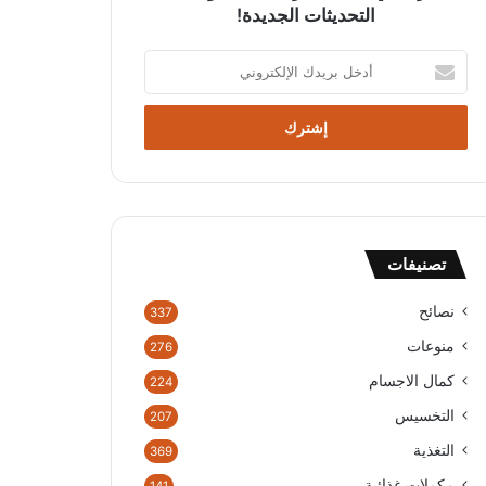
التحديثات الجديدة!
أدخل
بريدك
الإلكتروني
تصنيفات
نصائح
337
منوعات
276
كمال الاجسام
224
التخسيس
207
التغذية
369
مكملات غذائية