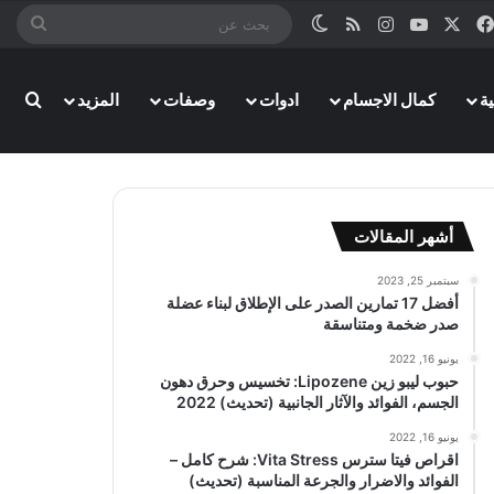
‫X
فيسبوك
‫YouTube
انستقرام
ملخص الموقع RSS
الوضع المظلم
بحث
عن
بحث
ة
كمال الاجسام
ادوات
وصفات
المزيد
أشهر المقالات
سبتمبر 25, 2023
أفضل 17 تمارين الصدر على الإطلاق لبناء عضلة
صدر ضخمة ومتناسقة
يونيو 16, 2022
حبوب ليبو زين Lipozene: تخسيس وحرق دهون
الجسم، الفوائد والآثار الجانبية (تحديث) 2022
يونيو 16, 2022
اقراص فيتا سترس Vita Stress: شرح كامل –
الفوائد والاضرار والجرعة المناسبة (تحديث)