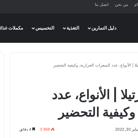
ام
من نحن
اتصل بنا
دليل التمارين
التغذية
التخسيس
مكملات غذائي
يلا | الأنواع، عدد السعرات الحرارية، وكيفية التحضير
يلا | الأنواع، عدد
وكيفية التحضير
3, 2022
3٬868
4 دقائق