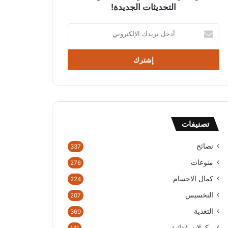
التحديثات الجديدة!
أدخل
بريدك
الإلكتروني
تصنيفات
نصائح
337
منوعات
276
كمال الاجسام
224
التخسيس
207
التغذية
369
مكملات غذائية