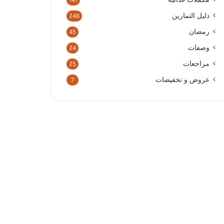
141
دليل التمارين
246
رمضان
45
وصفات
24
مراجعات
25
عروض و تخفيضات
7