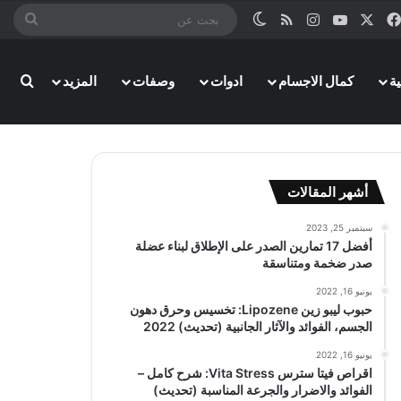
‫X
فيسبوك
‫YouTube
انستقرام
ملخص الموقع RSS
الوضع المظلم
بحث
عن
بحث
ة
كمال الاجسام
ادوات
وصفات
المزيد
أشهر المقالات
سبتمبر 25, 2023
أفضل 17 تمارين الصدر على الإطلاق لبناء عضلة
صدر ضخمة ومتناسقة
يونيو 16, 2022
حبوب ليبو زين Lipozene: تخسيس وحرق دهون
الجسم، الفوائد والآثار الجانبية (تحديث) 2022
يونيو 16, 2022
اقراص فيتا سترس Vita Stress: شرح كامل –
الفوائد والاضرار والجرعة المناسبة (تحديث)