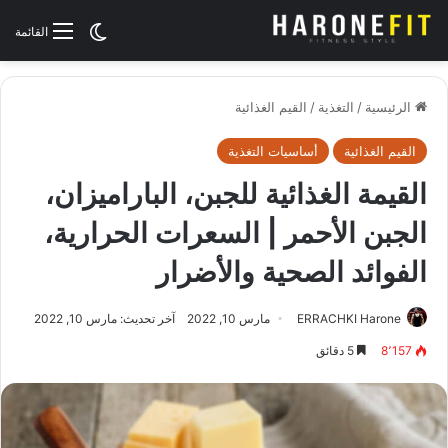
الوضع المظلم
القائمة
الرئيسية
/
التغذية
/
القيم الغذائية
القيم الغذائية
أساسيات التغذية
القيمة الغذائية للجبن، الباراميزان،
الجبن الأحمر | السعرات الحرارية،
الفوائد الصحية والأضرار
ERRACHKI Harone
مارس 10, 2022
آخر تحديث: مارس 10, 2022
8٬157
5 دقائق