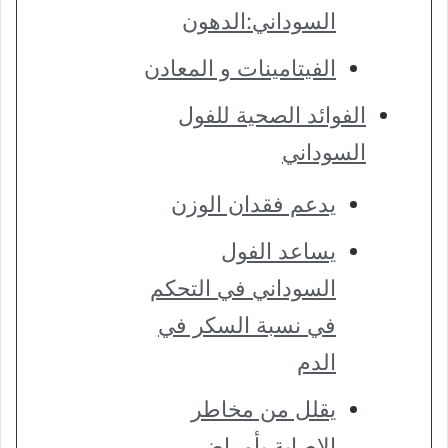
السوداني:الدهون
الفيتامينات و المعادن
الفوائد الصحية للفول
السوداني
يدعم فقدان الوزن
يساعد الفول
السوداني في التحكم
في نسبة السكر في
الدم
يقلل من مخاطر
الإصابة بأمراض