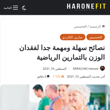
الوضع المظلم
القائمة
الرئيسية
/
التخسيس
التخسيس
تمارين الكارديو
نصائح سهلة ومهمة جدا لفقدان
الوزن بالتمارين الرياضية
ERRACHKI Harone
أغسطس 10, 2021
آخر تحديث: أغسطس 10, 2021
1٬122
5 دقائق