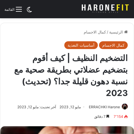
الوضع المظلم
القائمة
الرئيسية
/
كمال الاجسام
كمال الاجسام
أساسيات التغذية
التضخيم النظيف | كيف أقوم
بتضخيم عضلاتي بطريقة صحية مع
نسبة دهون قليلة جدا؟ (تحديث)
2023
ERRACHKI Harone
مايو 12, 2023
آخر تحديث: مايو 12, 2023
7٬154
7 دقائق