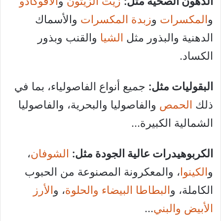
الدهون الصحية مثل:
زيت الزيتون
و
الأفوكادو
و
المكسرات
و
زبدة المكسرات
والأسماك
الدهنية والبذور مثل
الشيا
والقنب وبذور
الكساد.
البقوليات مثل:
جميع أنواع الفاصولياء، بما في
ذلك
الحمص
والفاصوليا والبحرية، والفاصوليا
الشمالية الكبيرة…
الكربوهيدرات عالية الجودة مثل:
الشوفان
،
و
الكينوا
، والمعكرونة المصنوعة من الحبوب
الكاملة، و
البطاطا البيضاء والحلوة
، و
الأرز
الأبيض والبني
…