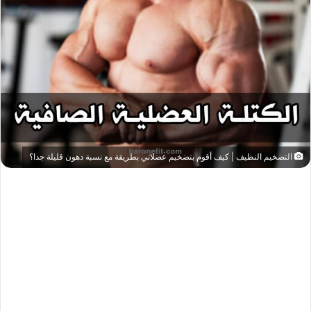
التضخيم النظيف | كيف أقوم بتضخيم عضلاتي بطريقة مع نسبة دهون قليلة جدا؟