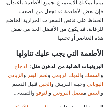
بينما يمكنك الاستمتاع بجميع الأطعمة باعتدال،
فإن بعض الأطعمة قد تجعل من الصعب
الحفاظ على فائض السعرات الحرارية الخاضع
للرقابة. قد يكون من الأفضل الحد من بعض
هذه العناصر أو تجنبها
الأطعمة التي يجب عليك تناولها
البروتينات الخالية من الدهون مثل:
الدجاج
و
السمك
و
الديك الرومي
و
لحم البقر
و
الزبادي
اليوناني
وجبنة القريش و
الجبن
قليل الدسم
و
البيض
م
مصل البروتين
و
التوفو
والتمبيه…