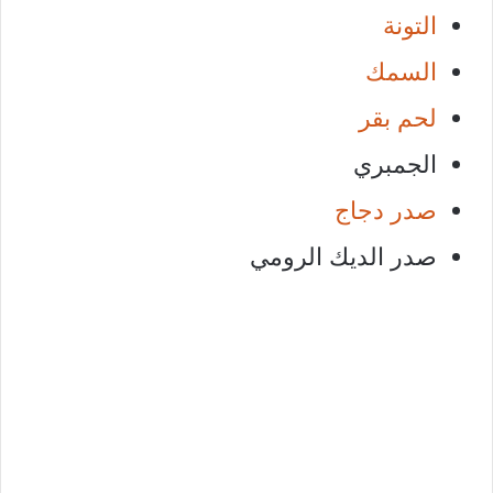
التونة
السمك
لحم بقر
الجمبري
صدر دجاج
صدر الديك الرومي