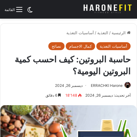
الوضع المظلم
القائمة
الرئيسية
/
التغذية
/
أساسيات التغذية
أساسيات التغذية
كمال الاجسام
نصائح
حاسبة البروتين: كيف احسب كمية
البروتين اليومية؟
ERRACHKI Harone
ديسمبر 26, 2024
آخر تحديث: ديسمبر 26, 2024
18٬148
6 دقائق