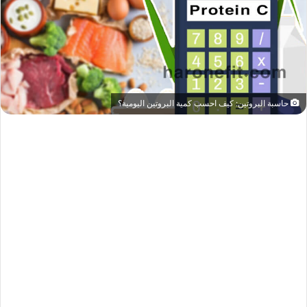
حاسبة البروتين: كيف احسب كمية البروتين اليومية؟