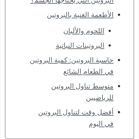
البروتين التي يحتاجها الجسم؟
الأطعمة الغنية بالبروتين
اللحوم والألبان
البروتينات النباتية
حاسبة البروتين: كمية البروتين
في الطعام الشائع
متوسط ​​تناول البروتين
للرياضيين
أفضل وقت لتناول البروتين
في اليوم